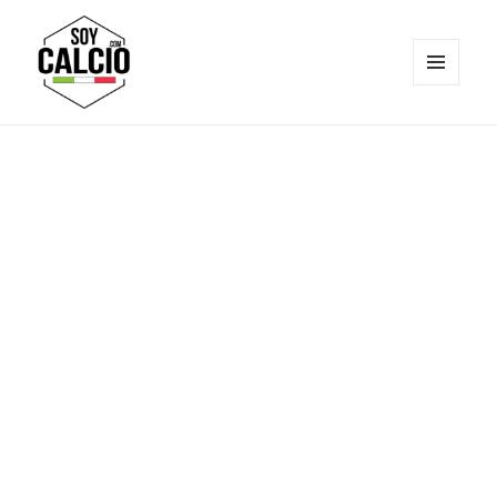
MENÚ
Y
Soy Calcio
WIDGETS