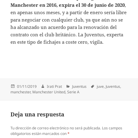
Manchester en 2016, expira el 30 de junio de 2020
,
en apenas unos meses, y a partir de enero sería libre
para negociar con cualquier club, ya que aún no se
ha alcanzado un acuerdo para la renovación del
contrato con el club británico. La Juventus, experta
en este tipo de fichajes a coste cero, vigila.
Publicado
Autor
Categorías
Etiquetas
01/11/2019
Irati Prat
Juventus
juve
,
Juventus
,
el
manchester
,
Manchester United
,
Serie A
Deja una respuesta
Tu dirección de correo electrónico no será publicada.
Los campos
obligatorios están marcados con
*