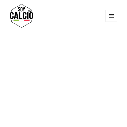
MENÚ
Y
Soy Calcio
WIDGETS