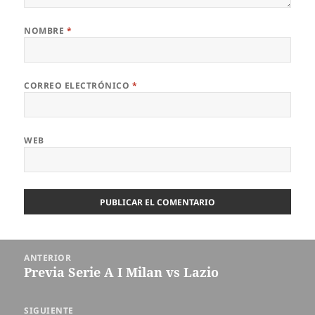
NOMBRE
*
CORREO ELECTRÓNICO
*
WEB
Navegación
ANTERIOR
de
Previa Serie A I Milan vs Lazio
Entrada
entradas
anterior:
SIGUIENTE