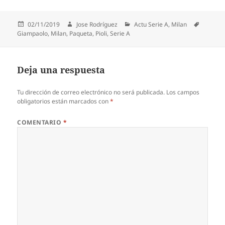
Publicado
Autor
Categorías
Etiqueta
02/11/2019
Jose Rodríguez
Actu Serie A
,
Milan
el
Giampaolo
,
Milan
,
Paqueta
,
Pioli
,
Serie A
Deja una respuesta
Tu dirección de correo electrónico no será publicada.
Los campos
obligatorios están marcados con
*
COMENTARIO
*