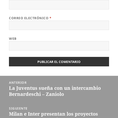
CORREO ELECTRÓNICO
*
WEB
Navegación
ANTERIOR
de
La Juventus sueña con un intercambio
Entrada
entradas
Bernardeschi – Zaniolo
anterior:
SIGUIENTE
Milan e Inter presentan los proyectos
Entrada