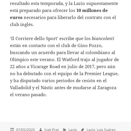
resultado esta temporada, y la Lazio supuestamente
está preparado para ofrecer los
10 millones de
euros
necesarios para liberarlo del contrato con el
club inglés.
‘Il Corriere dello Sport’ escribe que los
biancolesti
están en contacto con el club de Gino Pozzo,
buscando un acuerdo para llevar al colombiano al
Olímpico este verano. El
Watford trajo al jugador de
22 años a Vicarage Road en julio de 2017, pero aún
no ha debutado con el equipo de la Premier League,
y ha disputado varios periodos de cesión en el
Valladolid y el Nástic antes de mudarse al Zaragoza
el verano pasado.
Publicado
Autor
Categorías
Etiquetas
07/05/2020
Irati Prat
Lazio
Lazio
,
Luis Suárez
,