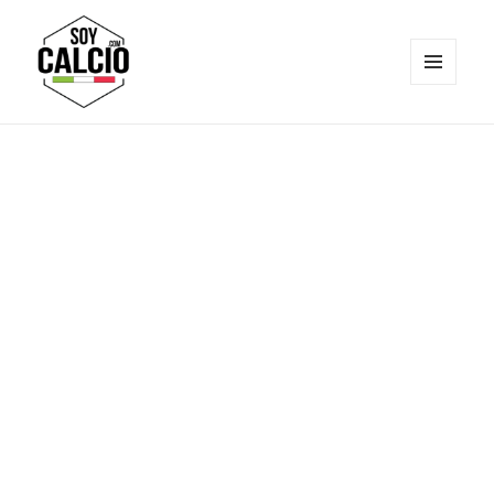
MENÚ
Y
Soy Calcio
WIDGETS