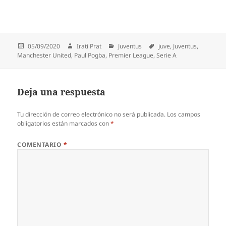
Publicado
Autor
Categorías
Etiquetas
05/09/2020
Irati Prat
Juventus
juve
,
Juventus
,
el
Manchester United
,
Paul Pogba
,
Premier League
,
Serie A
Deja una respuesta
Tu dirección de correo electrónico no será publicada.
Los campos
obligatorios están marcados con
*
COMENTARIO
*