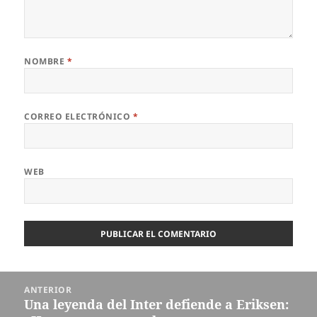
NOMBRE
*
CORREO ELECTRÓNICO
*
WEB
Navegación
ANTERIOR
de
Una leyenda del Inter defiende a Eriksen:
Entrada
entradas