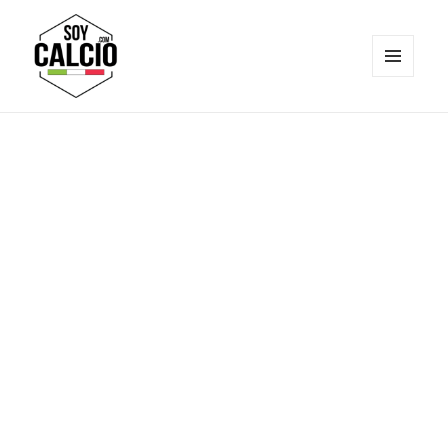
MENÚ
Y
Soy Calcio
WIDGETS