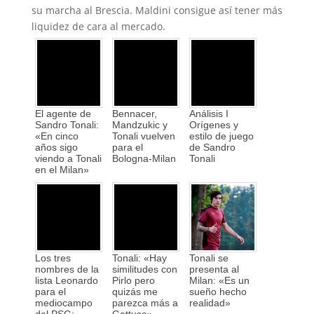
su marcha al Brescia. Maldini consigue así tener más
liquidez de cara al mercado.
El agente de
Bennacer,
Análisis I
Sandro Tonali:
Mandzukic y
Orígenes y
«En cinco
Tonali vuelven
estilo de juego
años sigo
para el
de Sandro
viendo a Tonali
Bologna-Milan
Tonali
en el Milan»
Los tres
Tonali: «Hay
Tonali se
nombres de la
similitudes con
presenta al
lista Leonardo
Pirlo pero
Milan: «Es un
para el
quizás me
sueño hecho
mediocampo
parezca más a
realidad»
del PSG:
Gattuso»