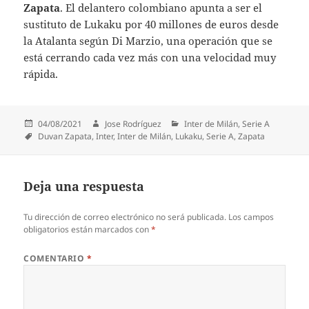
Zapata
. El delantero colombiano apunta a ser el
sustituto de Lukaku por 40 millones de euros desde
la Atalanta según Di Marzio, una operación que se
está cerrando cada vez más con una velocidad muy
rápida.
Publicado
Autor
Categorías
04/08/2021
Jose Rodríguez
Inter de Milán
,
Serie A
el
Etiquetas
Duvan Zapata
,
Inter
,
Inter de Milán
,
Lukaku
,
Serie A
,
Zapata
Deja una respuesta
Tu dirección de correo electrónico no será publicada.
Los campos
obligatorios están marcados con
*
COMENTARIO
*