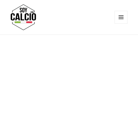
MENÚ
Y
Soy Calcio
WIDGETS