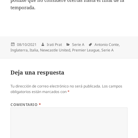
posible que no considere ofertas hasta el final de la
temporada.
Publicado
Autor
Categorías
Etiquetas
08/10/2021
Irati Prat
Serie A
Antonio Conte
,
el
Inglaterra
,
Italia
,
Newcastle United
,
Premier League
,
Serie A
Deja una respuesta
Tu dirección de correo electrónico no será publicada.
Los campos
obligatorios están marcados con
*
COMENTARIO
*