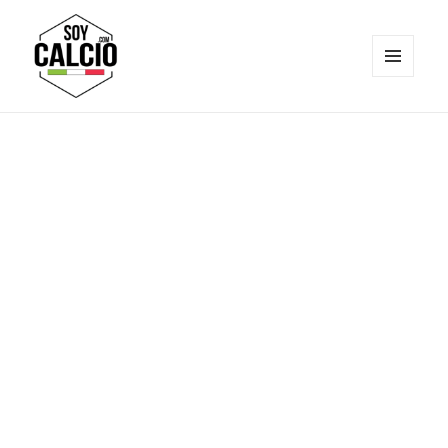
MENÚ
Y
Soy Calcio
WIDGETS