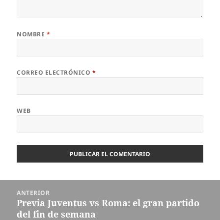
NOMBRE
*
CORREO ELECTRÓNICO
*
WEB
Navegación
ANTERIOR
de
Previa Juventus vs Roma: el gran partido
Entrada
entradas
del fin de semana
anterior: