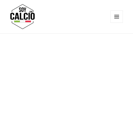
MENÚ
Y
Soy Calcio
WIDGETS