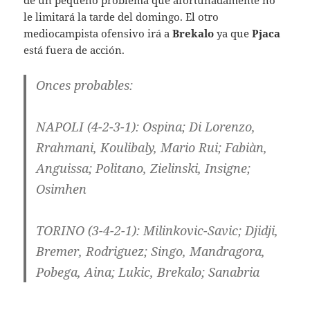
de un pequeño problema que afortunadamente no
le limitará la tarde del domingo. El otro
mediocampista ofensivo irá a
Brekalo
ya que
Pjaca
está fuera de acción.
Onces probables:
NAPOLI
(4-2-3-1): Ospina; Di Lorenzo,
Rrahmani, Koulibaly, Mario Rui; Fabiàn,
Anguissa; Politano, Zielinski, Insigne;
Osimhen
TORINO
(3-4-2-1): Milinkovic-Savic; Djidji,
Bremer, Rodriguez; Singo, Mandragora,
Pobega, Aina; Lukic, Brekalo; Sanabria