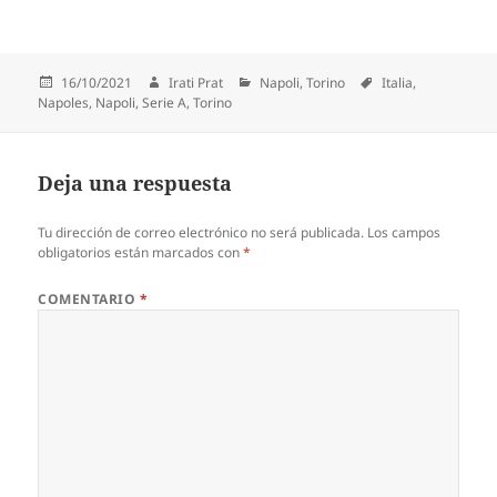
Publicado
Autor
Categorías
Etiquetas
16/10/2021
Irati Prat
Napoli
,
Torino
Italia
,
el
Napoles
,
Napoli
,
Serie A
,
Torino
Deja una respuesta
Tu dirección de correo electrónico no será publicada.
Los campos
obligatorios están marcados con
*
COMENTARIO
*