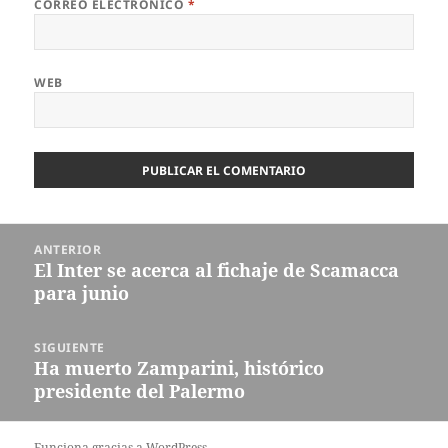
CORREO ELECTRÓNICO
*
WEB
Navegación
ANTERIOR
de
El Inter se acerca al fichaje de Scamacca
Entrada
entradas
para junio
anterior:
SIGUIENTE
Ha muerto Zamparini, histórico
Entrada
presidente del Palermo
siguiente:
Funciona gracias a WordPress