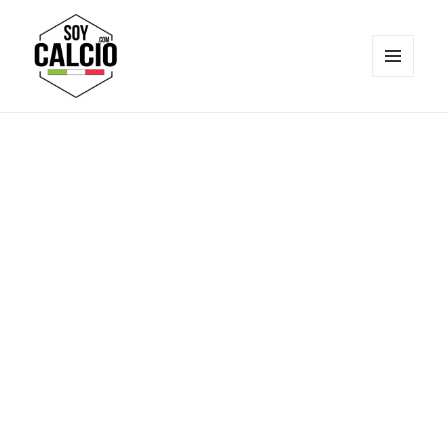
MENÚ
Y
Soy Calcio
WIDGETS