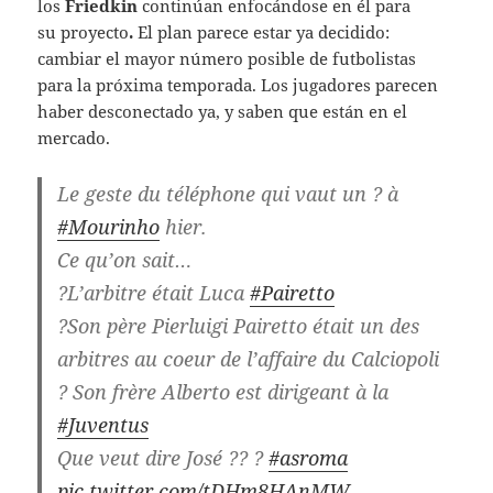
los
Friedkin
continúan enfocándose en él para
su proyecto
.
El plan parece estar ya decidido:
cambiar el mayor número posible de futbolistas
para la próxima temporada. Los jugadores parecen
haber desconectado ya, y saben que están en el
mercado.
Le geste du téléphone qui vaut un ? à
#Mourinho
hier.
Ce qu’on sait…
?L’arbitre était Luca
#Pairetto
?Son père Pierluigi Pairetto était un des
arbitres au coeur de l’affaire du Calciopoli
? Son frère Alberto est dirigeant à la
#Juventus
Que veut dire José ?? ?
#asroma
pic.twitter.com/tDHm8HAnMW