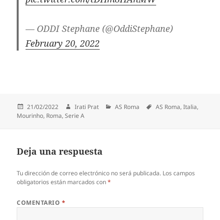
— ODDI Stephane (@OddiStephane)
February 20, 2022
Publicado
Autor
Categorías
Etiquetas
21/02/2022
Irati Prat
AS Roma
AS Roma
,
Italia
,
el
Mourinho
,
Roma
,
Serie A
Deja una respuesta
Tu dirección de correo electrónico no será publicada.
Los campos
obligatorios están marcados con
*
COMENTARIO
*