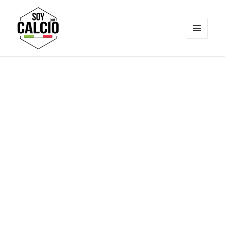
MENÚ
Y
Soy Calcio
WIDGETS