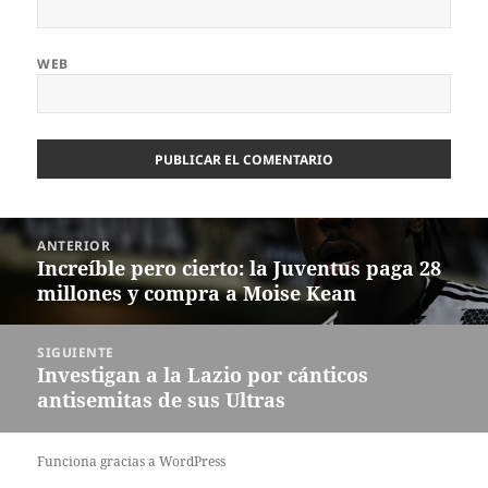
WEB
Navegación
ANTERIOR
de
Increíble pero cierto: la Juventus paga 28
Entrada
entradas
millones y compra a Moise Kean
anterior:
SIGUIENTE
Investigan a la Lazio por cánticos
Entrada
antisemitas de sus Ultras
siguiente:
Funciona gracias a WordPress