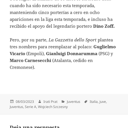
cuando ha sido necesario esta temporada,
manteniendo cinco porterías a cero en ocho
apariciones en la liga esta temporada, e incluso ha
recibido el apoyo del legendario portero
Dino Zoff.
Pero, por su parte,
La Gazzetta dello Sport
plantea
tres nombres para reemplazar al polaco:
Guglielmo
Vicario
(Empoli),
Gianluigi Donnarumma
(PSG) y
Marco Carnesecchi
(Atalanta, cedido en
Cremonese).
Publicado
Autor
Categorías
Etiquetas
08/03/2023
Irati Prat
Juventus
Italia
,
juve
,
el
Juventus
,
Serie A
,
Wojciech Szczesny
Deja una respuesta