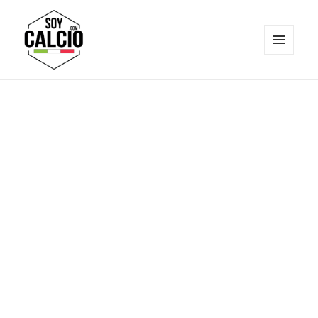
MENÚ
Y
Soy Calcio
WIDGETS