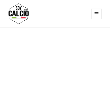
MENÚ
Y
Soy Calcio
WIDGETS