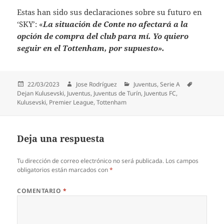
Estas han sido sus declaraciones sobre su futuro en
‘SKY’:
«
La situación de Conte no afectará a la
opción de compra del club para mí. Yo quiero
seguir en el Tottenham, por supuesto».
Publicado
Autor
Categorías
Etiquetas
22/03/2023
Jose Rodríguez
Juventus
,
Serie A
el
Dejan Kulusevski
,
Juventus
,
Juventus de Turín
,
Juventus FC
,
Kulusevski
,
Premier League
,
Tottenham
Deja una respuesta
Tu dirección de correo electrónico no será publicada.
Los campos
obligatorios están marcados con
*
COMENTARIO
*