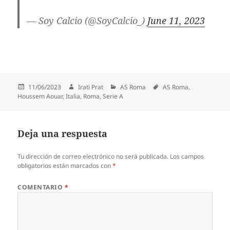
— Soy Calcio (@SoyCalcio_)
June 11, 2023
Publicado
Autor
Categorías
Etiquetas
11/06/2023
Irati Prat
AS Roma
AS Roma
,
el
Houssem Aouar
,
Italia
,
Roma
,
Serie A
Deja una respuesta
Tu dirección de correo electrónico no será publicada.
Los campos
obligatorios están marcados con
*
COMENTARIO
*