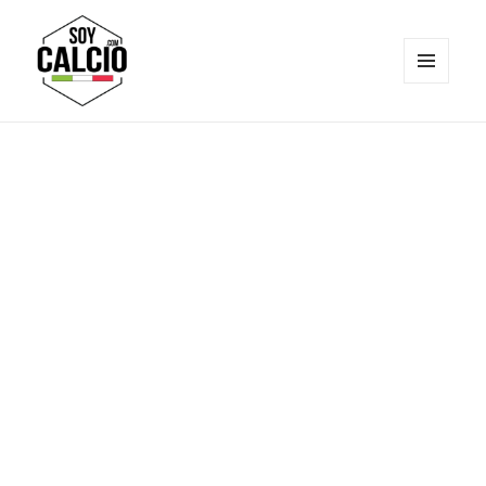
MENÚ
Y
Soy Calcio
WIDGETS