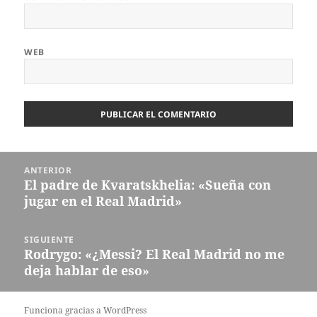
WEB
Navegación
ANTERIOR
de
El padre de Kvaratskhelia: «Sueña con
Entrada
entradas
jugar en el Real Madrid»
anterior:
SIGUIENTE
Rodrygo: «¿Messi? El Real Madrid no me
Entrada
deja hablar de eso»
siguiente:
Funciona gracias a WordPress