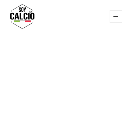
MENÚ
Y
Soy Calcio
WIDGETS