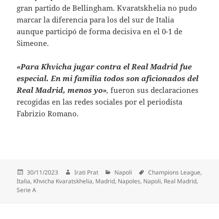
gran partido de Bellingham. Kvaratskhelia no pudo
marcar la diferencia para los del sur de Italia
aunque participó de forma decisiva en el 0-1 de
Simeone.
«Para Khvicha jugar contra el Real Madrid fue
especial. En mi familia todos son aficionados del
Real Madrid, menos yo»
,
fueron sus declaraciones
recogidas en las redes sociales por el periodista
Fabrizio Romano.
Publicado
Autor
Categorías
Etiquetas
30/11/2023
Irati Prat
Napoli
Champions League
,
el
Italia
,
Khvicha Kvaratskhelia
,
Madrid
,
Napoles
,
Napoli
,
Real Madrid
,
Serie A