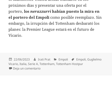
próximos días y presentar una oferta por el
portero,
los
nerazzurri
habían puesto la mira en
el portero del Empoli
como posible reemplazo. Sin
embargo, la irrupción del Tottenham desbarató los
planes: la Premier League estará en el futuro de
Vicario.
Publicado
Autor
Categorías
Etiquetas
22/06/2023
Irati Prat
Empoli
Empoli
,
Guglielmo
el
Vicario
,
Italia
,
Serie A
,
Tottenham
,
Tottenham Hostpur
en Vicario, camino del Tottenham: fichaje sorpresa 
Deja un comentario