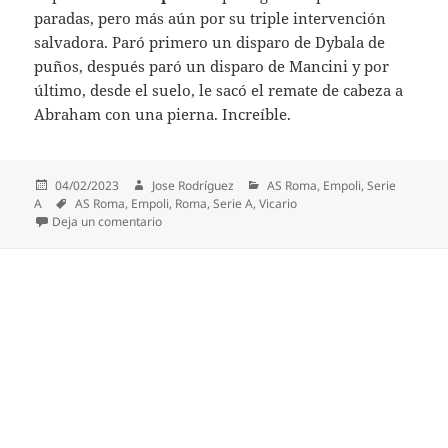
paradas, pero más aún por su triple intervención
salvadora. Paró primero un disparo de Dybala de
puños, después paró un disparo de Mancini y por
último, desde el suelo, le sacó el remate de cabeza a
Abraham con una pierna. Increíble.
Publicado
Autor
Categorías
04/02/2023
Jose Rodríguez
AS Roma
,
Empoli
,
Serie
el
Etiquetas
A
AS Roma
,
Empoli
,
Roma
,
Serie A
,
Vicario
en La triple parada de Vicario ante la Roma: ¡hasta 
Deja un comentario