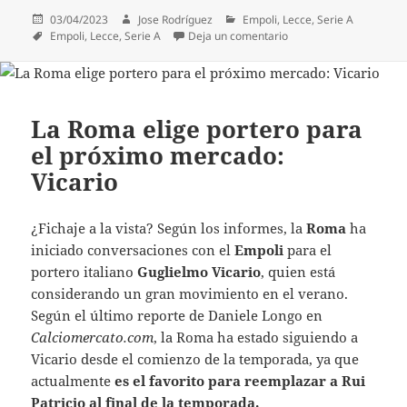
Publicado
Autor
Categorías
03/04/2023
Jose Rodríguez
Empoli
,
Lecce
,
Serie A
el
Etiquetas
en OFICIAL | Se retrasa
Empoli
,
Lecce
,
Serie A
Deja un comentario
La Roma elige portero para
el próximo mercado:
Vicario
¿Fichaje a la vista?
Según los informes, la
Roma
ha
iniciado conversaciones con el
Empoli
para el
portero italiano
Guglielmo Vicario
, quien está
considerando un gran movimiento en el verano.
Según el último reporte de Daniele Longo en
Calciomercato.com
, la Roma ha estado siguiendo a
Vicario desde el comienzo de la temporada, ya que
actualmente
es el favorito para reemplazar a Rui
Patricio al final de la temporada.