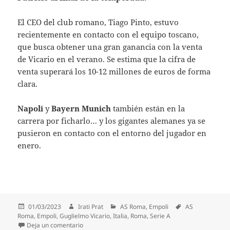
El CEO del club romano, Tiago Pinto, estuvo
recientemente en contacto con el equipo toscano,
que busca obtener una gran ganancia con la venta
de Vicario en el verano. Se estima que la cifra de
venta superará los 10-12 millones de euros de forma
clara.
Napoli
y
Bayern Munich
también están en la
carrera por ficharlo… y los gigantes alemanes ya se
pusieron en contacto con el entorno del jugador en
enero.
Publicado
Autor
Categorías
Etiquetas
01/03/2023
Irati Prat
AS Roma
,
Empoli
AS
el
Roma
,
Empoli
,
Guglielmo Vicario
,
Italia
,
Roma
,
Serie A
en La Roma elige portero para el próximo mercado:
Deja un comentario