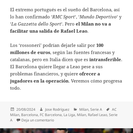
El extremo portugués es el sueño del Barcelona, así
lo han confirmado ‘
RMC Sport
‘, ‘
Mundo Deportivo
‘ y
‘
La Gazzetta dello Sport
‘. Pero
el Milan no va a
facilitar una salida de Rafael Leao
.
Los ‘rossoneri’ podrían dejarle salir por
100
millones de euros
, según las fuentes francesas y
catalanas, pero en Italia dicen que es
intransferible
.
El Barcelona quiere llegar a Leao pese a sus
problemas financieros, y quiere
ofrecer a
jugadores en la operación
. Veremos cómo progresa
todo.
Publicado
Autor
Categorías
Etiquetas
20/08/2024
Jose Rodríguez
Milan
,
Serie A
AC
el
Milan
,
Barcelona
,
FC Barcelona
,
La Liga
,
Milan
,
Rafael Leao
,
Serie
en El Barcelona sueña con fichar a Rafael Leao
A
Deja un comentario