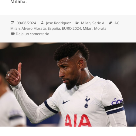
Milan».
Publicado
Autor
Categorías
Etiquetas
09/08/2024
Jose Rodríguez
Milan
,
Serie A
AC
el
Milan
,
Alvaro Morata
,
España
,
EURO 2024
,
Milan
,
Morata
en Morata: «Durante la EURO ya me sentía jugador 
Deja un comentario