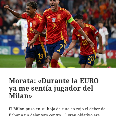
Morata: «Durante la EURO
ya me sentía jugador del
Milan»
El
Milan
puso en su hoja de ruta en rojo el deber de
fichar a un delantero centro. El gran objetivo era