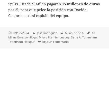
Spurs. Desde el Milan pagarán
15 millones de euros
por él, para que pelee la posición con Davide
Calabria, actual capitán del equipo.
Publicado
Autor
Categorías
Etiquetas
09/08/2024
Jose Rodríguez
Milan
,
Serie A
AC
el
Milan
,
Emerson Royal
,
Milan
,
Premier League
,
Serie A
,
Tottenham
,
en El Milan cierra el fichaje 
Tottenham Hotspur
Deja un comentario