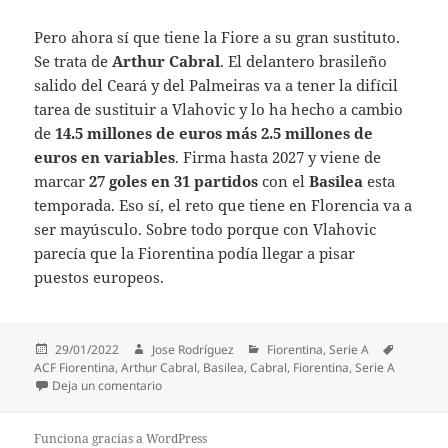
Pero ahora sí que tiene la Fiore a su gran sustituto.
Se trata de
Arthur Cabral
. El delantero brasileño
salido del Ceará y del Palmeiras va a tener la difícil
tarea de sustituir a Vlahovic y lo ha hecho a cambio
de
14.5 millones de euros más 2.5 millones de
euros en variables
. Firma hasta 2027 y viene de
marcar
27 goles en 31 partidos
con el
Basilea
esta
temporada. Eso sí, el reto que tiene en Florencia va a
ser mayúsculo. Sobre todo porque con Vlahovic
parecía que la Fiorentina podía llegar a pisar
puestos europeos.
Publicado
Autor
Categorías
Etiqueta
29/01/2022
Jose Rodríguez
Fiorentina
,
Serie A
el
ACF Fiorentina
,
Arthur Cabral
,
Basilea
,
Cabral
,
Fiorentina
,
Serie A
en OFICIAL: La Fiorentina anuncia al sustituto de Vl
Deja un comentario
Funciona gracias a WordPress