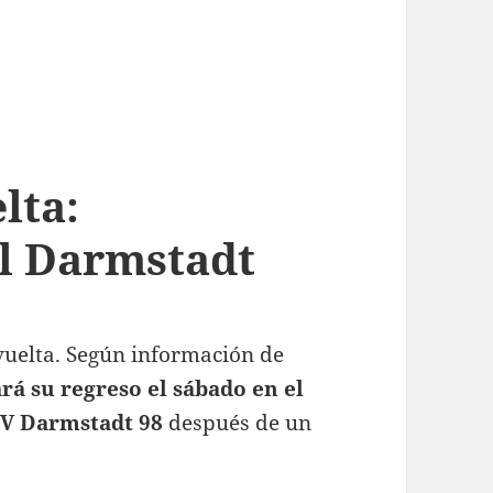
lta:
l Darmstadt
vuelta.
Según información de
á su regreso el sábado en el
 SV Darmstadt 98
después de un