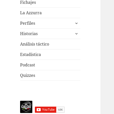
menú
Fichajes
inferior
La Azzurra
expande
Perfiles
el
expande
menú
Historias
el
inferior
menú
Análisis táctico
inferior
Estadística
Podcast
Quizzes