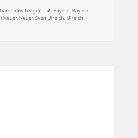
rías
Etiquetas
Champions League
Bayern
,
Bayern
l Neuer
,
Neuer
,
Sven Ulreich
,
Ulreich
nueva a sus porteros: Neuer y Ulreich