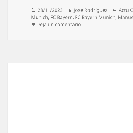
Publicado
Autor
Catego
28/11/2023
Jose Rodríguez
Actu 
el
Munich
,
FC Bayern
,
FC Bayern Munich
,
Manue
en El Bayern Munich re
Deja un comentario