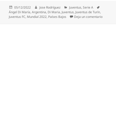
Publicado
Autor
Categorías
Etiquetas
05/12/2022
Jose Rodríguez
Juventus
,
Serie A
el
Ángel Di María
,
Argentina
,
Di Maria
,
Juventus
,
Juventus de Turín
,
en Ángel 
Juventus FC
,
Mundial 2022
,
Países Bajos
Deja un comentario