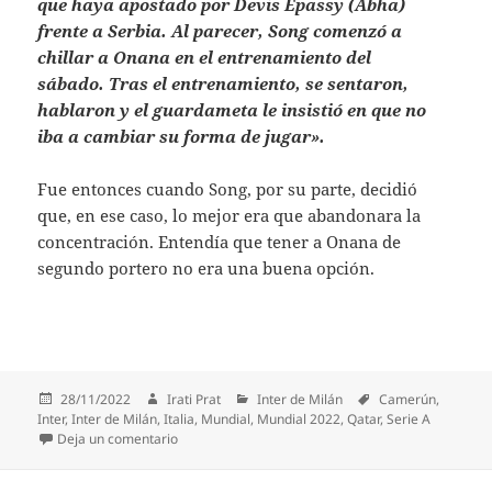
que haya apostado por Devis Epassy (Abha)
frente a Serbia. Al parecer, Song comenzó a
chillar a Onana en el entrenamiento del
sábado. Tras el entrenamiento, se sentaron,
hablaron y el guardameta le insistió en que no
iba a cambiar su forma de jugar».
Fue entonces cuando Song, por su parte, decidió
que, en ese caso, lo mejor era que abandonara la
concentración. Entendía que tener a Onana de
segundo portero no era una buena opción.
Publicado
Autor
Categorías
Etiquetas
28/11/2022
Irati Prat
Inter de Milán
Camerún
,
el
Inter
,
Inter de Milán
,
Italia
,
Mundial
,
Mundial 2022
,
Qatar
,
Serie A
en Las razones por las que Onana se queda fuera d
Deja un comentario