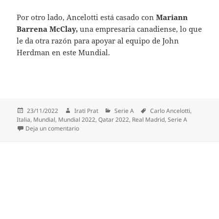
Por otro lado, Ancelotti está casado con
Mariann
Barrena McClay,
una empresaria canadiense, lo que
le da otra razón para apoyar al equipo de John
Herdman en este Mundial.
Publicado
Autor
Categorías
Etiquetas
23/11/2022
Irati Prat
Serie A
Carlo Ancelotti
,
el
Italia
,
Mundial
,
Mundial 2022
,
Qatar 2022
,
Real Madrid
,
Serie A
en El equipo al que apoyará Ancelotti en Qatar 202
Deja un comentario