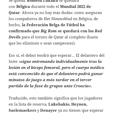
Se queda.
Romelu Lukaku
se quedará
con
Bélgica
durante todo el
Mundial 2022 de
Qatar
. Ahora ya no hay más dudas: como aseguran
los compañeros de
Het
Nieuwsblad
en Bélgica, de
hecho,
la Federación Belga de Fútbol ha
confirmado que
Big Rom
se quedará con los
Red
Devils
para el torneo de Qatar al completo (hasta
que les eliminen o sean campeones).
Eso si, el debut tendrá que esperar… El delantero del
Inter
«sigue entrenando individualmente tras la
lesión en el bíceps femoral, pero el cuerpo médico
está convencido de que el delantero podrá ganar
minutos de juego a más tardar en el tercer
partido de la fase de grupos ante Croacia».
Traducido, esto también significa que los jugadores
en la lista de reserva,
Lukebakio, Heynen,
Saelemaekers
y
Denayer
ya no tienen que esperar