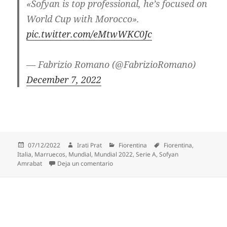
«Sofyan is top professional, he’s focused on
World Cup with Morocco».
pic.twitter.com/eMtwWKC0Jc
— Fabrizio Romano (@FabrizioRomano)
December 7, 2022
Publicado
Autor
Categorías
Etiquetas
07/12/2022
Irati Prat
Fiorentina
Fiorentina
,
el
Italia
,
Marruecos
,
Mundial
,
Mundial 2022
,
Serie A
,
Sofyan
en De la Fiorentina al estrellato en el 
Amrabat
Deja un comentario