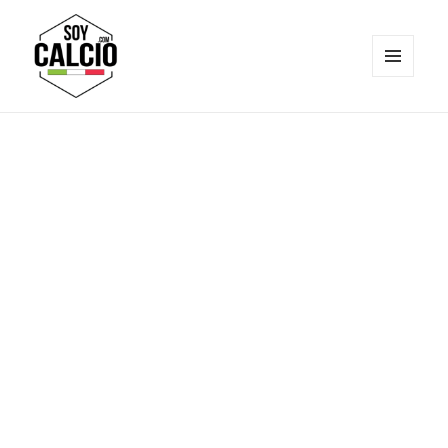
MENÚ
Y
Soy Calcio
WIDGETS