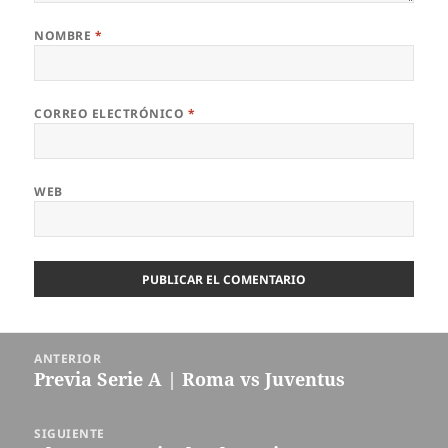
NOMBRE
*
CORREO ELECTRÓNICO
*
WEB
Navegación
ANTERIOR
de
Previa Serie A | Roma vs Juventus
Entrada
entradas
anterior:
SIGUIENTE