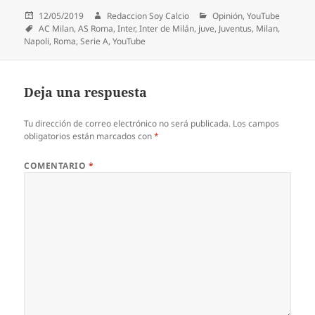
Publicado
Autor
Categorías
12/05/2019
Redaccion Soy Calcio
Opinión
,
YouTube
el
Etiquetas
AC Milan
,
AS Roma
,
Inter
,
Inter de Milán
,
juve
,
Juventus
,
Milan
,
Napoli
,
Roma
,
Serie A
,
YouTube
Deja una respuesta
Tu dirección de correo electrónico no será publicada.
Los campos
obligatorios están marcados con
*
COMENTARIO
*