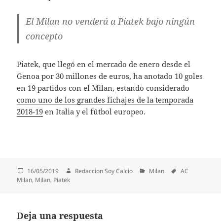
El Milan no venderá a Piatek bajo ningún
concepto
Piatek, que llegó en el mercado de enero desde el
Genoa por 30 millones de euros, ha anotado 10 goles
en 19 partidos con el Milan,
estando considerado
como uno de los grandes fichajes de la temporada
2018-19
en Italia y el fútbol europeo.
Publicado
Autor
Categorías
Etiquetas
16/05/2019
Redaccion Soy Calcio
Milan
AC
el
Milan
,
Milan
,
Piatek
Deja una respuesta