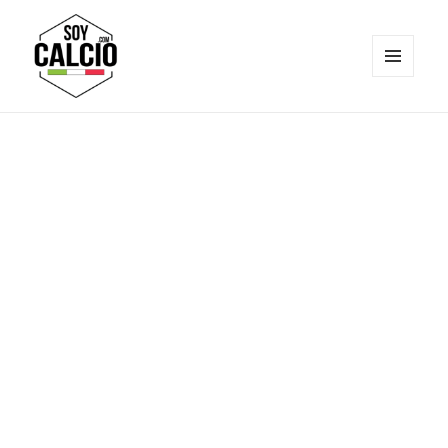
MENÚ
Y
Soy Calcio
WIDGETS