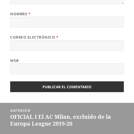
NOMBRE
*
CORREO ELECTRÓNICO
*
WEB
Navegación
ANTERIOR
de
OFICIAL I El AC Milan, excluido de la
Entrada
entradas
Europa League 2019-20
anterior: