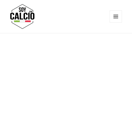
MENÚ
Y
Soy Calcio
WIDGETS