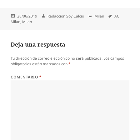
Publicado
Autor
Categorías
Etiquetas
28/06/2019
Redaccion Soy Calcio
Milan
AC
el
Milan
,
Milan
Deja una respuesta
Tu dirección de correo electrónico no será publicada.
Los campos
obligatorios están marcados con
*
COMENTARIO
*