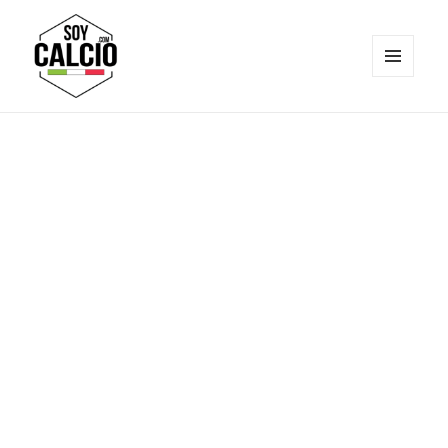
MENÚ
Y
Soy Calcio
WIDGETS