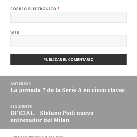
CORREO ELECTRÓNICO
*
WEB
Navegación
ANTERIOR
de
La jornada 7 de la Serie A en cinco claves
Entrada
entradas
anterior:
SIGUIENTE
OFICIAL | Stefano Pioli nuevo
Entrada
entrenador del Milan
siguiente: