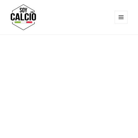
MENÚ
Y
Soy Calcio
WIDGETS