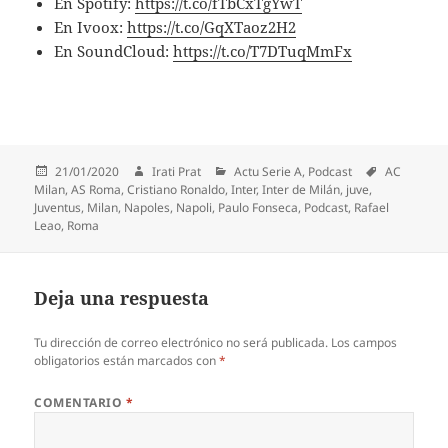
En Spotify:
https://t.co/fTbCxTgYwT
En Ivoox:
https://t.co/GqXTaoz2H2
En SoundCloud:
https://t.co/T7DTuqMmFx
Publicado
Autor
Categorías
Etiquetas
21/01/2020
Irati Prat
Actu Serie A
,
Podcast
AC
el
Milan
,
AS Roma
,
Cristiano Ronaldo
,
Inter
,
Inter de Milán
,
juve
,
Juventus
,
Milan
,
Napoles
,
Napoli
,
Paulo Fonseca
,
Podcast
,
Rafael
Leao
,
Roma
Deja una respuesta
Tu dirección de correo electrónico no será publicada.
Los campos
obligatorios están marcados con
*
COMENTARIO
*