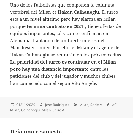
Uno de los futbolistas que componen la columna
vertebral del Milan es
Hakan Calhanoglu
. El turco
está a un nivel altísimo pero hay alarma en Milán
porque
termina contrato en 2021
y tiene ofertas de
equipos importantes, tal y como confirman en
Alemania, hablando de un fuerte interés del
Manchester United. Por ello, el Milan y el agente de
Hakan Calhanoglu se reunirán en los próximos días.
La prioridad del turco es continuar en el Milan
pero hay una distancia importante
entre las
peticiones del club y del jugador y muchos clubes
han contactado con él según Vito Angele.
Publicado
Autor
Categorías
Etiquetas
01/11/2020
Jose Rodríguez
Milan
,
Serie A
AC
el
Milan
,
Calhanoglu
,
Milan
,
Serie A
Deja una respuesta