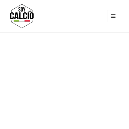
MENÚ
Y
Soy Calcio
WIDGETS