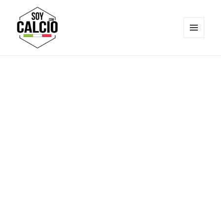
MENÚ
Y
Soy Calcio
WIDGETS