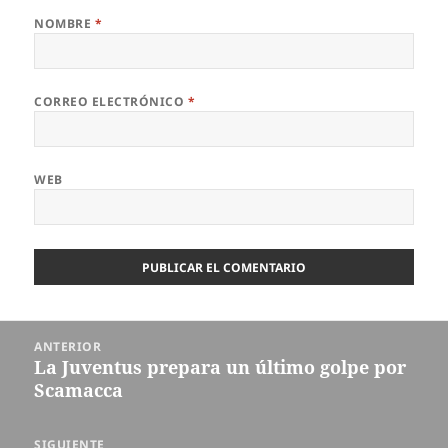
NOMBRE
*
CORREO ELECTRÓNICO
*
WEB
Navegación
ANTERIOR
de
La Juventus prepara un último golpe por
Entrada
entradas
Scamacca
anterior:
SIGUIENTE