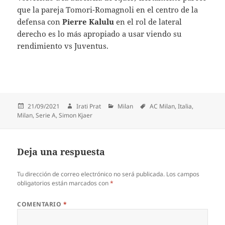
que la pareja Tomori-Romagnoli en el centro de la
defensa con
Pierre Kalulu
en el rol de lateral
derecho es lo más apropiado a usar viendo su
rendimiento vs Juventus.
Publicado
Autor
Categorías
Etiquetas
21/09/2021
Irati Prat
Milan
AC Milan
,
Italia
,
el
Milan
,
Serie A
,
Simon Kjaer
Deja una respuesta
Tu dirección de correo electrónico no será publicada.
Los campos
obligatorios están marcados con
*
COMENTARIO
*