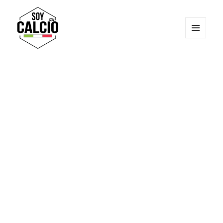
MENÚ
Y
Soy Calcio
WIDGETS