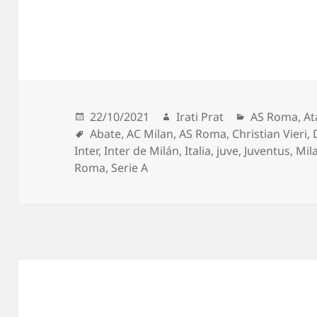
Publicado
Autor
Categorías
22/10/2021
Irati Prat
AS Roma
,
At
el
Etiquetas
Abate
,
AC Milan
,
AS Roma
,
Christian Vieri
,
Inter
,
Inter de Milán
,
Italia
,
juve
,
Juventus
,
Mil
Roma
,
Serie A