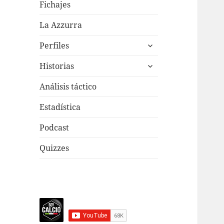
menú
Fichajes
inferior
La Azzurra
expande
Perfiles
el
expande
menú
Historias
el
inferior
menú
Análisis táctico
inferior
Estadística
Podcast
Quizzes