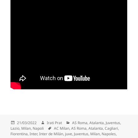
Publicado
Autor
Categorías
21/03/2022
Irati Prat
AS Roma
,
Atalanta
,
Juventus
,
el
Etiquetas
Lazio
,
Milan
,
Napoli
AC Milan
,
AS Roma
,
Atalanta
,
Cagliari
,
Fiorentina
,
Inter
,
Inter de Milán
,
juve
,
Juventus
,
Milan
,
Napoles
,