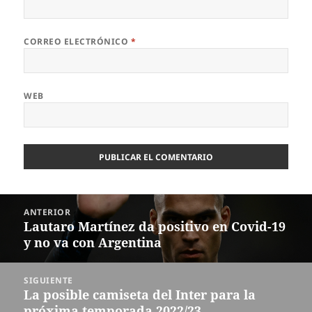
CORREO ELECTRÓNICO
*
WEB
Navegación
ANTERIOR
de
Lautaro Martínez da positivo en Covid-19
Entrada
entradas
y no va con Argentina
anterior:
SIGUIENTE
La posible camiseta del Inter para la
Entrada
próxima temporada 2022/23
siguiente: