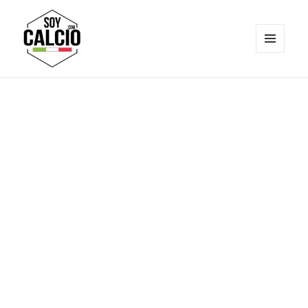
MENÚ
Y
Soy Calcio
WIDGETS