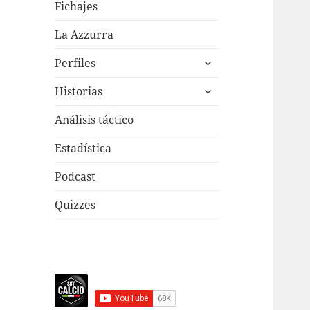
menú
Fichajes
inferior
La Azzurra
expande
Perfiles
el
expande
menú
Historias
el
inferior
menú
Análisis táctico
inferior
Estadística
Podcast
Quizzes