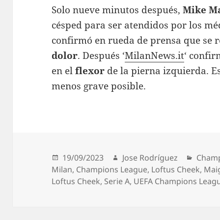
Solo nueve minutos después,
Mike M
césped para ser atendidos por los méd
confirmó en rueda de prensa que se r
dolor
. Después ‘
MilanNews.it
‘ confi
en el
flexor
de la pierna izquierda. E
menos grave posible.
Publicado
Autor
Catego
19/09/2023
Jose Rodríguez
Champ
el
Milan
,
Champions League
,
Loftus Cheek
,
Mai
Loftus Cheek
,
Serie A
,
UEFA Champions Leag