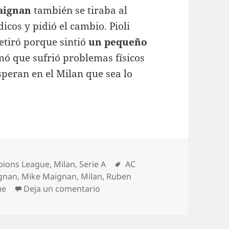
aignan
también se tiraba al
icos y pidió el cambio. Pioli
etiró porque sintió
un pequeño
rmó que sufrió problemas físicos
speran en el Milan que sea lo
rías
Etiquetas
ions League
,
Milan
,
Serie A
AC
gnan
,
Mike Maignan
,
Milan
,
Ruben
en Maignan y Loftus-Cheek, lesio
ue
Deja un comentario